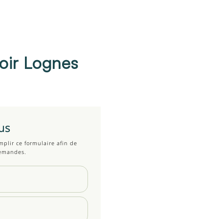
soir Lognes
us
mplir ce formulaire afin de
demandes.