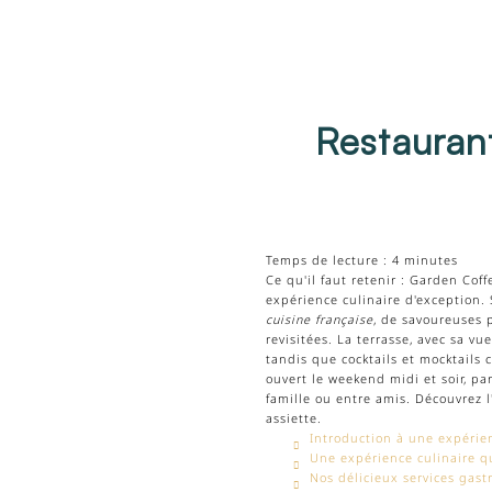
Restaurant
Temps de lecture : 4 minutes
Ce qu'il faut retenir : Garden Cof
expérience culinaire d'exception.
cuisine française
, de savoureuses 
revisitées. La terrasse, avec sa vu
tandis que cocktails et mocktails c
ouvert le weekend midi et soir, p
famille ou entre amis. Découvrez 
assiette.
Introduction à une expérie
Une expérience culinaire qu
Nos délicieux services gas