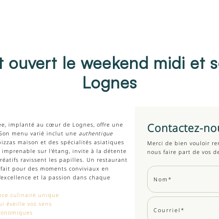
 ouvert le weekend midi et 
Lognes
Contactez-no
fee, implanté au cœur de Lognes, offre une
 Son menu varié inclut une
authentique
pizzas maison et des spécialités asiatiques
Merci de bien vouloir re
e imprenable sur l'étang, invite à la détente
nous faire part de vos 
réatifs ravissent les papilles. Un restaurant
arfait pour des moments conviviaux en
l'excellence et la passion dans chaque
nce culinaire unique
i éveille vos sens
tronomiques