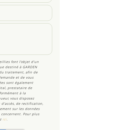
illies font l’objet d’un
ue destiné à
GARDEN
du traitement, afin de
 demande et de vous
nées sont également
tal, prestataire de
ormément à la
ueur, vous disposez
'accès, de rectification,
acement sur les données
 concernent. Pour plus
ez
ici
.