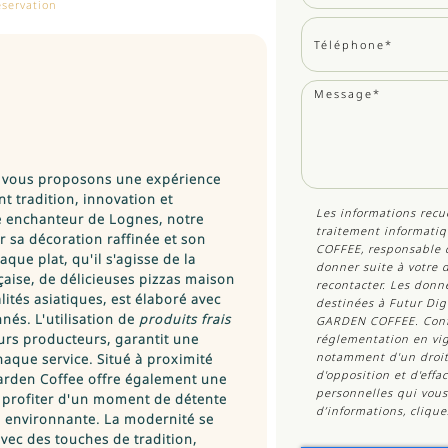
servation
 vous proposons une expérience
nt tradition, innovation et
Les informations recue
re enchanteur de Lognes, notre
traitement informatiq
r sa décoration raffinée et son
COFFEE
, responsable 
ue plat, qu'il s'agisse de la
donner suite à votre
nçaise, de délicieuses pizzas maison
recontacter. Les don
ités asiatiques, est élaboré avec
destinées à Futur Digi
nés. L'utilisation de
produits frais
GARDEN COFFEE. Conf
eurs producteurs, garantit une
réglementation en vig
notamment d'un droit d
haque service. Situé à proximité
d'opposition et d'eff
arden Coffee offre également une
personnelles qui vous
r profiter d'un moment de détente
d’informations, cliqu
e environnante. La modernité se
ec des touches de tradition,