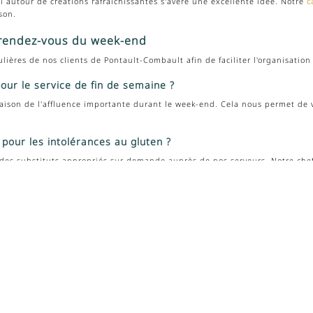
i autour de créations rafraîchissantes s'avère une excellente idée. Notre
c
ison.
 rendez-vous du week-end
lières de nos clients de Pontault-Combault afin de faciliter l'organisation
pour le service de fin de semaine ?
ison de l'affluence importante durant le week-end. Cela nous permet de v
 pour les intolérances au gluten ?
es substituts appropriés sur demande auprès de nos serveurs. Notre chef 
aque week-end. Nous sommes situés au 14 Place des Colliberts à LOGNES (77