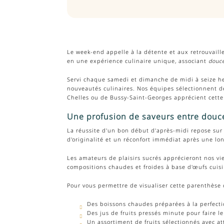
Le week-end appelle à la détente et aux retrouvail
en une expérience culinaire unique, associant
douc
Servi chaque samedi et dimanche de midi à seize heu
nouveautés culinaires. Nos équipes sélectionnent de
Chelles ou de Bussy-Saint-Georges apprécient cette 
Une profusion de saveurs entre douce
La réussite d'un bon début d'après-midi repose sur 
d'originalité et un réconfort immédiat après une l
Les amateurs de plaisirs sucrés apprécieront nos vi
compositions chaudes et froides à base d'œufs cuisi
Pour vous permettre de visualiser cette parenthèse c
Des boissons chaudes préparées à la perfec
Des jus de fruits pressés minute pour faire le
Un assortiment de fruits sélectionnés avec at