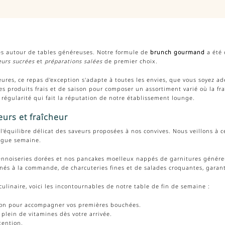
les autour de tables généreuses. Notre formule de
brunch gourmand
a été 
eurs sucrées
et
préparations salées
de premier choix.
res, ce repas d'exception s'adapte à toutes les envies, que vous soyez ad
s produits frais et de saison pour composer un assortiment varié où la fr
régularité qui fait la réputation de notre établissement lounge.
urs et fraîcheur
l'équilibre délicat des saveurs proposées à nos convives. Nous veillons à
ongue semaine.
ennoiseries dorées et nos pancakes moelleux nappés de garnitures généreus
nés à la commande, de charcuteries fines et de salades croquantes, garant
ulinaire, voici les incontournables de notre table de fin de semaine :
tion pour accompagner vos premières bouchées.
 plein de vitamines dès votre arrivée.
tention.