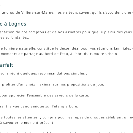
.
and ou de Villiers-sur-Marne, nos visiteurs savent qu'ils s'accordent une
e à Lognes
entation de nos comptoirs et de nos assiettes pour que le plaisir des yeux
tes et fondantes.
e lumière naturelle, constitue le décor idéal pour vos réunions familiales
 moments de partage au bord de l'eau, à l'abri du tumulte urbain.
arfait
s avons réuni quelques recommandations simples :
ur profiter d'un choix maximal sur nos propositions du jour.
 pour apprécier l'ensemble des saveurs de la carte.
rant la vue panoramique sur l'étang arboré.
à toutes les attentes, y compris pour les repas de groupes célébrant un é
t à savourer le moment présent.