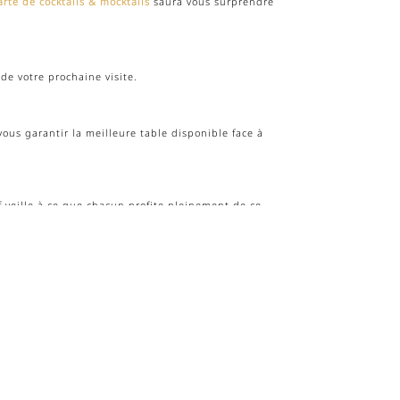
arte de cocktails & mocktails
saura vous surprendre
 de votre prochaine visite.
ous garantir la meilleure table disponible face à
veille à ce que chacun profite pleinement de ce
185). Pour joindre notre équipe directement,