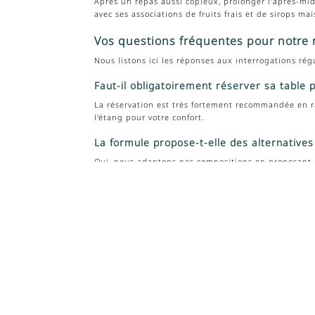
Après un repas aussi copieux, prolonger l'après-mid
avec ses associations de fruits frais et de sirops ma
Vos questions fréquentes pour notre
Nous listons ici les réponses aux interrogations régu
Faut-il obligatoirement réserver sa table 
La réservation est très fortement recommandée en ra
l'étang pour votre confort.
La formule propose-t-elle des alternatives
Oui, nous adaptons nos compositions en proposant d
moment de convivialité.
La convivialité et le goût guident notre action ch
composez le 07 82 40 23 47.