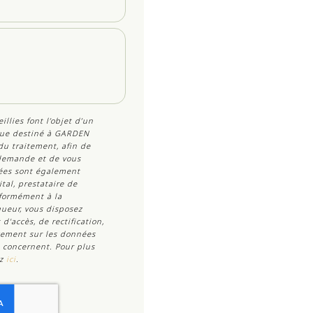
illies font l’objet d’un
ue destiné à
GARDEN
du traitement, afin de
 demande et de vous
nées sont également
tal, prestataire de
ormément à la
ueur, vous disposez
'accès, de rectification,
acement sur les données
 concernent. Pour plus
ez
ici
.