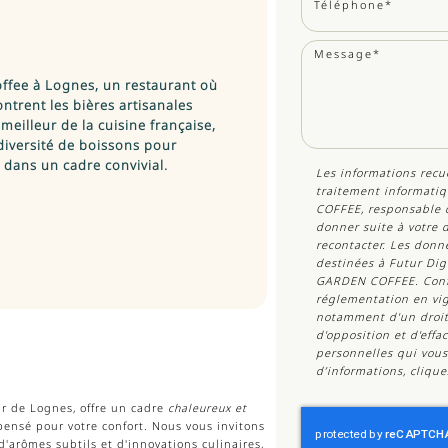
ffee à Lognes, un restaurant où
ontrent les bières artisanales
meilleur de la cuisine française,
diversité de boissons pour
s dans un cadre convivial.
Les informations recue
traitement informatiq
COFFEE
, responsable 
donner suite à votre
recontacter. Les don
destinées à Futur Digi
GARDEN COFFEE. Conf
réglementation en vig
notamment d'un droit d
d'opposition et d'eff
personnelles qui vous
d’informations, cliqu
r de Lognes, offre un cadre
chaleureux et
ensé pour votre confort. Nous vous invitons
d'arômes subtils et d'innovations culinaires,