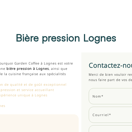
Bière pression Lognes
Contactez-no
pourquoi Garden Coffee à Lognes est votre
 une
bière pression à Lognes
, ainsi que
de la cuisine française aux spécialités
Merci de bien vouloir re
nous faire part de vos 
on de qualité et de goût exceptionnel
pression et service accueillant
xpérience unique à Lognes
nes