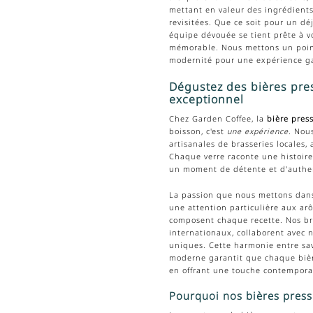
mettant en valeur des ingrédients 
revisitées. Que ce soit pour un d
équipe dévouée se tient prête à v
mémorable. Nous mettons un point
modernité pour une expérience ga
Dégustez des bières pres
exceptionnel
Chez Garden Coffee, la
bière pres
boisson, c'est
une expérience
. Nou
artisanales de brasseries locales,
Chaque verre raconte une histoire 
un moment de détente et d'authen
La passion que nous mettons dans 
une attention particulière aux ar
composent chaque recette. Nos bra
internationaux, collaborent avec 
uniques. Cette harmonie entre savo
moderne garantit que chaque bière
en offrant une touche contemporai
Pourquoi nos bières pressi