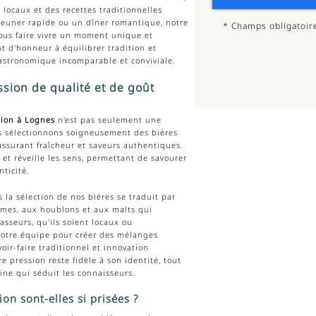
locaux et des recettes traditionnelles
éjeuner rapide ou un dîner romantique, notre
*
Champs obligatoir
ous faire vivre un moment unique et
 d'honneur à équilibrer tradition et
stronomique incomparable et conviviale.
sion de qualité et de goût
sion à Lognes
n'est pas seulement une
s sélectionnons soigneusement des bières
 assurant fraîcheur et saveurs authentiques.
et réveille les sens, permettant de savourer
ticité.
la sélection de nos bières se traduit par
ômes, aux houblons et aux malts qui
sseurs, qu'ils soient locaux ou
notre équipe pour créer des mélanges
ir-faire traditionnel et innovation
 pression reste fidèle à son identité, tout
ne qui séduit les connaisseurs.
on sont-elles si prisées ?